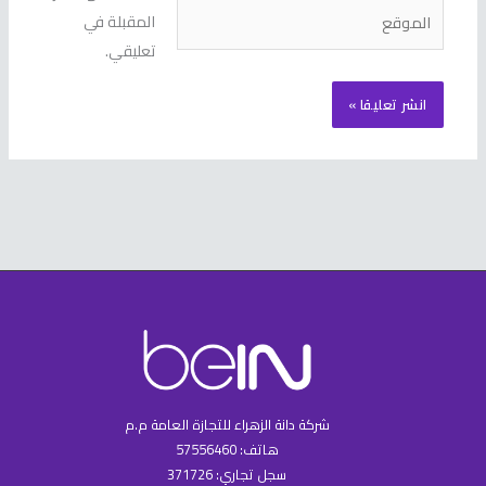
الموقع
المقبلة في
تعليقي.
شركة دانة الزهراء للتجازة العامة م.م
هاتف: 57556460
سجل تجاري: 371726