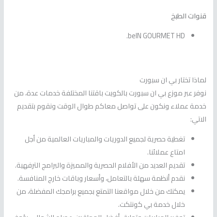
قنوات الطبخ
beIN GOURMET HD.
لماذا تختار بي ان سبورت
نوفر عبر موزع بي ان سبورت بالكويت باقتنا المختلفة خدمات عدة، من
خدمة عملاء ونكون على تواصل معاكم طوال الوقت ونقوم بتقديم
الاتي:
تغطية حصرية لجميع الدوريات والمباريات العالمية من أجل
امتاع عملائنا.
تقديم العديد من الأفلام الحصرية والمميزة والبرامج الترفهية.
نقدم أنظمة سهلة بالتعامل، وأسعار وباقات خارج المنافسة.
يمكنك من خلال مواقعنا التمتع بجميع برامجك المفضلة، من
خلال خدمة بي كونتكت.