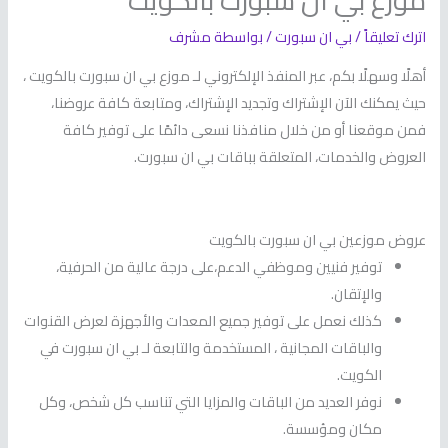
موزع بي ان سبورت بالكويت
اترك تعليقاً
/
بي ان سبورت
/ بواسطة
مشرف
أهلًا وسهلًا بكم، عبر المنفذ الإلكتروني لـ موزع بي ان سبورت بالكويت ،
حيث يمكنك الآن الإشتراك وتجديد الإشتراك، ومتابعة كافة عروضنا،
فمن موقعنا أو من خلال منافذنا نسعى دائمًا على توفير كافة
العروض والخدمات، المتعلقة بباقات بي ان سبورت.
عروض موزعين بي ان سبورت بالكويت
توفير فنيين وموظفي الدعم،على درجة عالية من الحرفية،
والإتقان.
كذلك نعمل على توفير جميع المعدات والأجهزة لعرض القنوات
والباقات المجانية ، المستخدمة والتابعة لـ بي ان سبورت في
الكويت.
نوفر العديد من الباقات والمزايا التي تناسب كل شخص، وكل
مكان ومؤسسة.