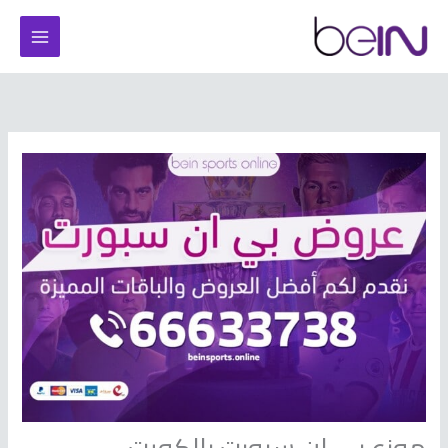
خطي
لى
لمحتوى