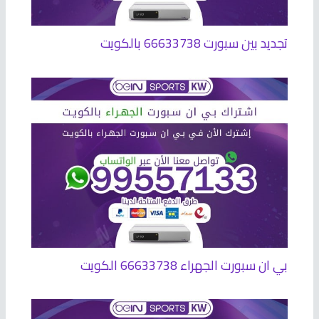
تجديد بين سبورت 66633738 بالكويت
بي ان سبورت الجهراء 66633738 الكويت