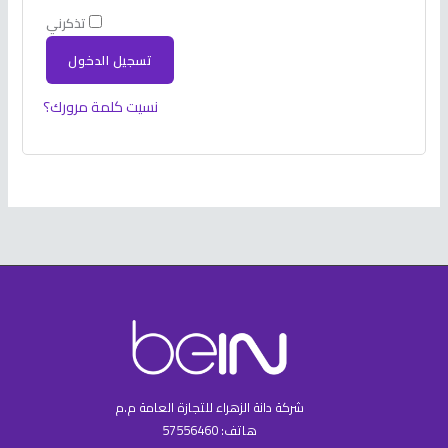
تذكرني
تسجيل الدخول
نسيت كلمة مرورك؟
شركة دانة الزهراء للتجازة العامة م.م
هاتف: 57556460