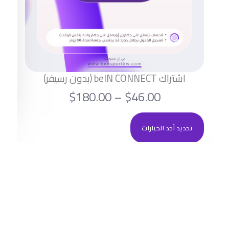
اشتراك beIN CONNECT (بدون رسيفر)
ن
$
180.00
–
$
46.00
ط
ه
تحديد أحد الخيارات
ا
ن
ا
ق
ك
ا
ا
ل
ل
ع
د