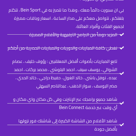
ل
ف
0
بي ان سبورت دائماً معك ، وهذا ما نتميز به في Bein Sport ، نتكلم
ة
بلغتكم ، نتواصل معكم على مدار الساعة ، اسعار وباقات مميزة
0
ل
لجميع الفئات وأفراد العائلة.
ه
المزيد دوماً من البرامج الترفيهية والأفلام المميزة
ذ
نغطي كافة المباريات والدوريات والمباريات الحصرية من أجلكم
ا
خ
ا
تابع المباريات بأصوات أفضل المعلقيين : رؤوف خليف ، عصام
ل
ل
الشوالي ، يوسف سيف ، احمد البلوشي ، محمد بركات ، احمد
م
ا
عبده ، نوفل باشي ، خالد الغول ، حفيظ دراجي ، خالد الحدي ،
ن
مضر اليوسف ، سوار الذهب ، عبدالناصر السهلي
ل
ت
ج
شاهد جميع برامجك عبر الإنترنت وفي كل مكان واي مكان و
.
أي وقت عبر خدمة Bein Connect
ي
$
شاهد الأفلام من الشاشة الكبيرة إلى شاشتك فور نزولها
م
بأفضل جودة
1
ك