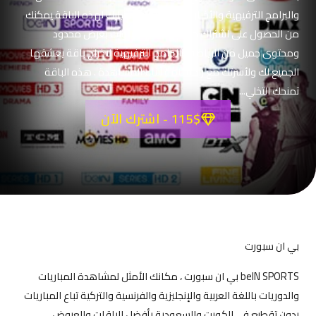
والبرامج الترفيهية والأخبار وغيرها الكثير. اختيارك لهذه الباقة يمكنك
من الحصول على اشتراك مجاني لأغلب القنوات بعرض محدود
ومحتوى جميل من الرياضة والبرامج الترفيهية لاخراج باقة يعشقها
الجميع لك ولأسرتك مع راحة تامة أثناء المشاهدة . هذه الباقة
تمنحك التخلي...
115$ - اشترك الآن
بي ان سبورت
beIN SPORTS بي ان سبورت ، مكانك الأمثل لمشاهدة المباريات
والدوريات باللغة العربية والإنجليزية والفرنسية والتركية تباع المباريات
بدون تقطيع في الكويت والسعودية بأفضل الباقات والعروض