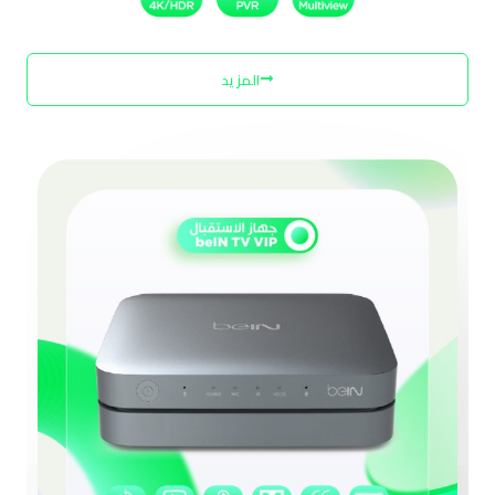
ى
ص
المزيد
ف
ح
ة
ا
ل
م
ن
ت
ج