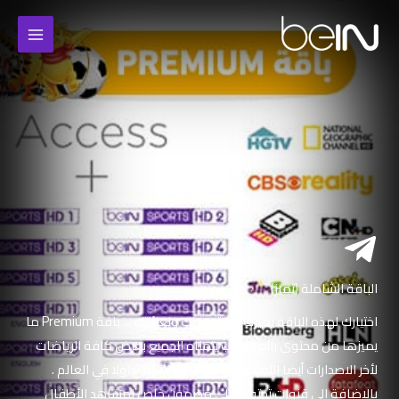
خطي
لى
لمحتوى
الباقة الشاملة (تميز)
اختيارك لهذه الباقة يميزك بمحتوى لك ولعائلتك ... باقة Premium ما
يميزها من محتوى رائع وجذاب يتمناه الجميع بعرض كافة الرياضات
لأخر الاصدارات أيضا الأفلام والمسلسلات الأكثر تداولا في العالم .
بالاضافة الى قنوات تحتوي على مضمون خاص لمشاهد الأطفال