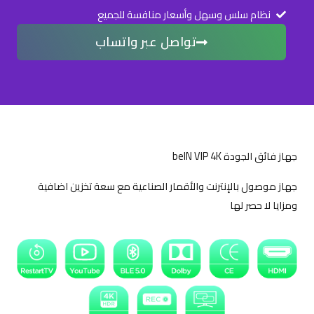
ن
نظام سلس وسهل وأسعار منافسة للجميع
8
ا
تواصل عبر واتساب
خ
0
ت
.
ي
ا
0
ر
0
ا
جهاز فائق الجودة beIN VIP 4K
ل
خ
جهاز موصول بالإنترنت والأقمار الصناعية مع سعة تخزين اضافية
ي
ومزايا لا حصر لها
ا
ر
ا
ت
ع
ل