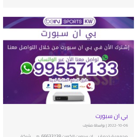
بي ان سبورت
2022-10-06
|
بواسطة مشرف
مجموعة خدمة بي ان سبورت الكويت 66633738، هي شبكة