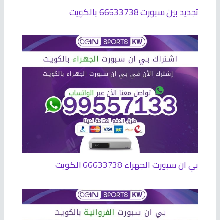
تجديد بين سبورت 66633738 بالكويت
بي ان سبورت الجهراء 66633738 الكويت