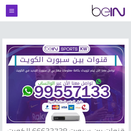
خطي
لى
لمحتوى