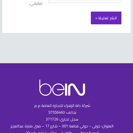
تعليقي.
شركة دانة الزهراء للتجازة العامة م.م
هاتف: 57556460
سجل تجاري: 371726
العنوان: حولي – حولي قطعة 001 – شارع 17 – مبنى منيرة عبدالعزيز
احمد العدواني – طابق 4 – مكتب تجاري رقم 20