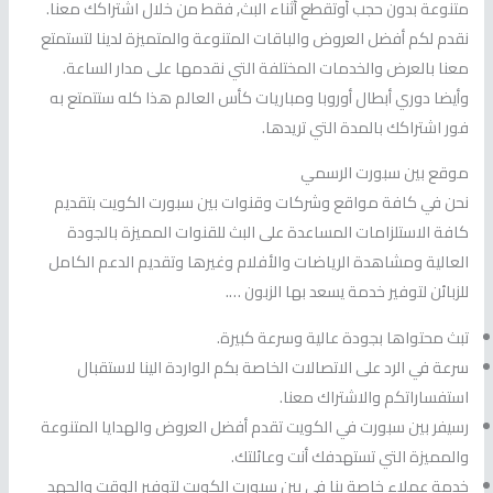
متنوعة بدون حجب أوتقطع أثناء البث, فقط من خلال اشتراكك معنا.
نقدم لكم أفضل العروض والباقات المتنوعة والمتميزة لدينا لتستمتع
معنا بالعرض والخدمات المختلفة التي نقدمها على مدار الساعة.
وأيضا دوري أبطال أوروبا ومباريات كأس العالم هذا كله ستتمتع به
فور اشتراكك بالمدة التي تريدها.
موقع بين سبورت الرسمي
نحن في كافة مواقع وشركات وقنوات بين سبورت الكويت بتقديم
كافة الاستلزامات المساعدة على البث للقنوات المميزة بالجودة
العالية ومشاهدة الرياضات والأفلام وغيرها وتقديم الدعم الكامل
للزبائن لتوفير خدمة يسعد بها الزبون ….
تبث محتواها بجودة عالية وسرعة كبيرة.
سرعة في الرد على الاتصالات الخاصة بكم الواردة الينا لاستقبال
استفساراتكم والاشتراك معنا.
رسيفر بين سبورت في الكويت تقدم أفضل العروض والهدايا المتنوعة
والمميزة التي تستهدفك أنت وعائلتك.
خدمة عملاء خاصة بنا في بين سبورت الكويت لتوفير الوقت والجهد