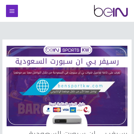
خطي
لى
لمحتوى