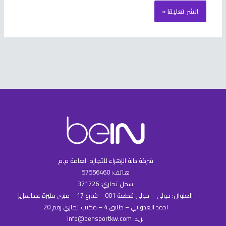
شركة دانة الزهراء للتجازة العامة م.م
هاتف: 57556460
سجل تجاري: 371726
العنوان: حولي – حولي قطعة 001 – شارع 17 – مبنى منيرة عبدالعزيز
احمد العدواني – طابق 4 – مكتب تجاري رقم 20
بريد: info@bensportkw.com