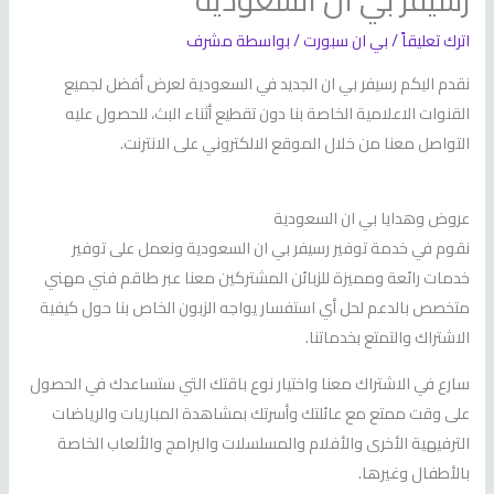
رسيفر بي ان السعودية
اترك تعليقاً
/
بي ان سبورت
/ بواسطة
مشرف
نقدم اليكم رسيفر بي ان الجديد في السعودية لعرض أفضل لجميع
القنوات الاعلامية الخاصة بنا دون تقطيع أثناء البث، للحصول عليه
التواصل معنا من خلال الموقع الالكتروني على الانترنت.
عروض وهدايا بي ان السعودية
نقوم في خدمة توفير رسيفر بي ان السعودية ونعمل على توفير
خدمات رائعة ومميزة للزبائن المشتركين معنا عبر طاقم فني مهني
متخصص بالدعم لحل أي استفسار يواجه الزبون الخاص بنا حول كيفية
الاشتراك والتمتع بخدماتنا.
سارع في الاشتراك معنا واختيار نوع باقتك التي ستساعدك في الحصول
على وقت ممتع مع عائلتك وأسرتك بمشاهدة المباريات والرياضات
الترفيهية الأخرى والأفلام والمسلسلات والبرامج والألعاب الخاصة
بالأطفال وغيرها.