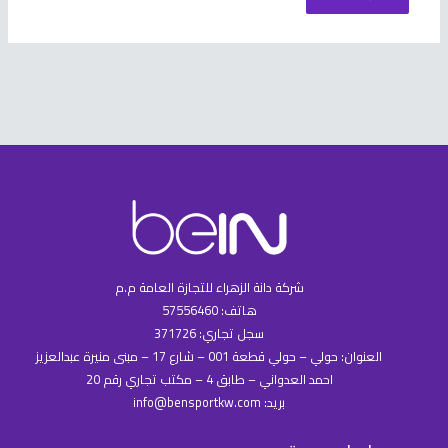
شركة دانة الزهراء للتجازة العامة م.م
هاتف: 57556460
سجل تجاري: 371726
العنوان: حولي – حولي قطعة 001 – شارع 17 – مبنى منيرة عبدالعزيز
احمد العدواني – طابق 4 – مكتب تجاري رقم 20
بريد: info@bensportkw.com