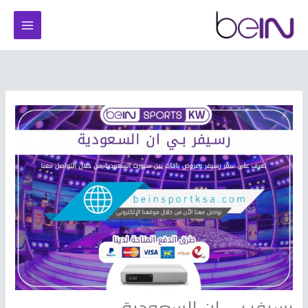
خطي
لى
لمحتوى