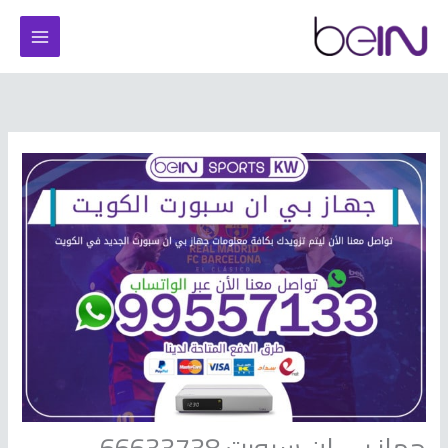
خطي
لى
لمحتوى