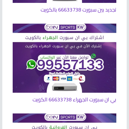
تجديد بين سبورت 66633738 بالكويت
بي ان سبورت الجهراء 66633738 الكويت