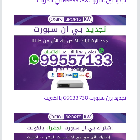
تجديد بين سبورت 66633738 في الكويت
تجديد بين سبورت 66633738 بالكويت