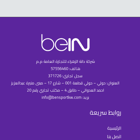
شركة دانة الزهراء للتجازة العامة م.م
هاتف: 57556460
سجل تجاري: 371726
العنوان: حولي – حولي قطعة 001 – شارع 17 – مبنى منيرة عبدالعزيز
احمد العدواني – طابق 4 – مكتب تجاري رقم 20
بريد: info@bensportkw.com
روابط سريعة
الرئيسية
اتصل بنا