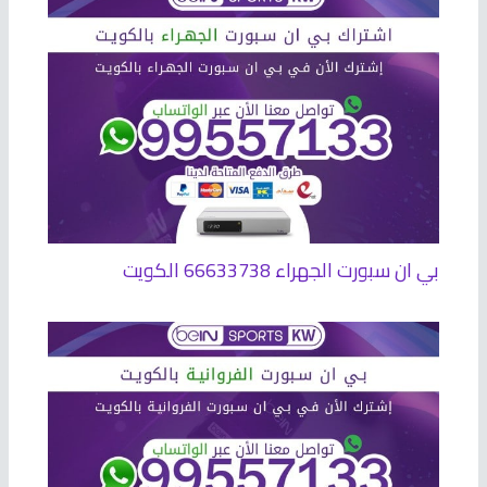
بي ان سبورت الجهراء 66633738 الكويت