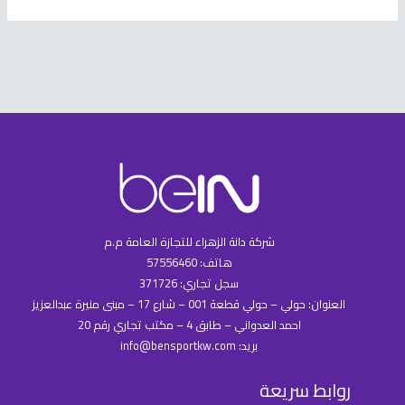
شركة دانة الزهراء للتجازة العامة م.م
هاتف: 57556460
سجل تجاري: 371726
العنوان: حولي – حولي قطعة 001 – شارع 17 – مبنى منيرة عبدالعزيز
احمد العدواني – طابق 4 – مكتب تجاري رقم 20
بريد: info@bensportkw.com
روابط سريعة