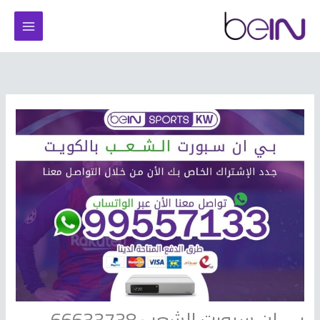
خطي
لى
لمحتوى