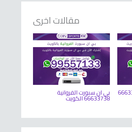
مقالات اخرى
لجهراء 66633738
بي ان سبورت الفروانية
66633738 الكويت