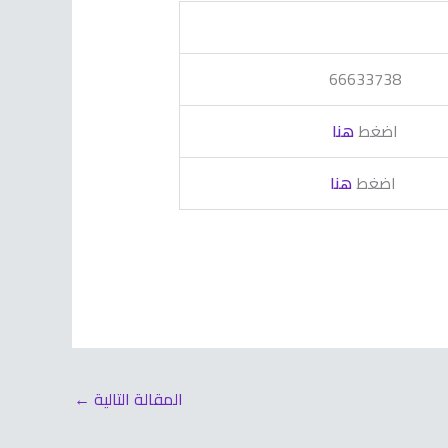
66633738
اضغط
هنا
اضغط
هنا
المقالة التالية
←