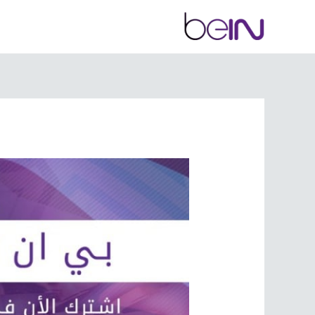
خطي
لى
لمحتوى