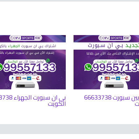
تجديد بين سبورت 66633738
بي ان سبورت ا
ت
الكويت