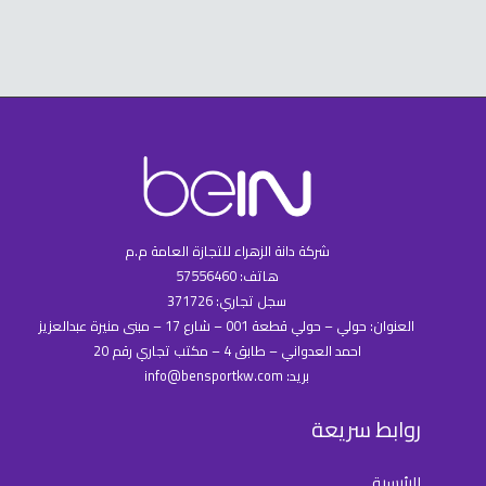
شركة دانة الزهراء للتجازة العامة م.م
هاتف: 57556460
سجل تجاري: 371726
العنوان: حولي – حولي قطعة 001 – شارع 17 – مبنى منيرة عبدالعزيز
احمد العدواني – طابق 4 – مكتب تجاري رقم 20
بريد: info@bensportkw.com
روابط سريعة
الرئيسية