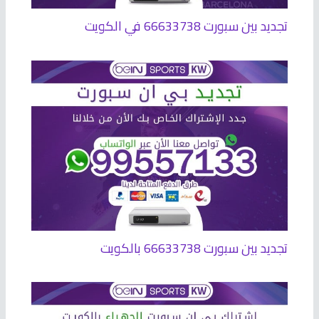
تجديد بين سبورت 66633738 في الكويت
تجديد بين سبورت 66633738 بالكويت