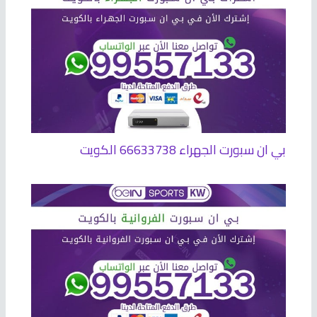
بي ان سبورت الجهراء 66633738 الكويت