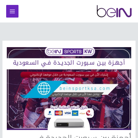
خطي
لى
لمحتوى