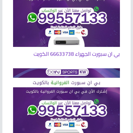
بي ان سبورت الجهراء 66633738 الكويت