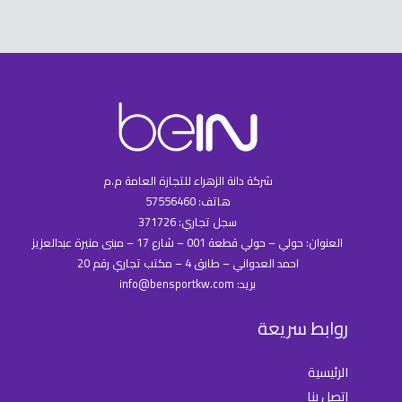
شركة دانة الزهراء للتجازة العامة م.م
هاتف: 57556460
سجل تجاري: 371726
العنوان: حولي – حولي قطعة 001 – شارع 17 – مبنى منيرة عبدالعزيز
احمد العدواني – طابق 4 – مكتب تجاري رقم 20
بريد: info@bensportkw.com
روابط سريعة
الرئيسية
اتصل بنا