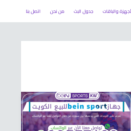
أجهزة والباقات
جدول البث
من نحن
اتصل بنا
جهاز
bein
sport
للبيع
66633738