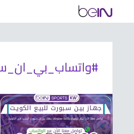
خطي
لى
لمحتوى
#واتساب_بي_ان_سب
جهاز
بين
سبورت
للبيع
66633738