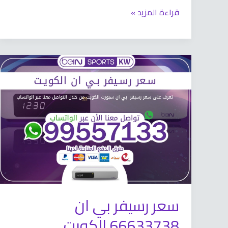
قراءة المزيد »
سعر
رسيفر
بي
ان
66633738
الكويت
سعر رسيفر بي ان
66633738 الكويت