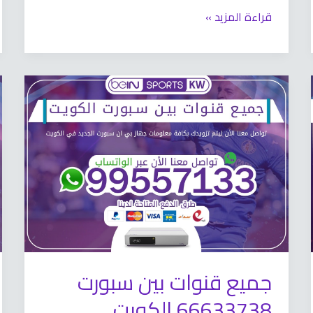
قراءة المزيد »
جميع
قنوات
بين
سبورت
66633738
الكويت
جميع قنوات بين سبورت
66633738 الكويت