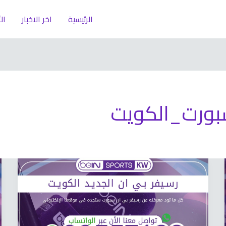
الرئيسية
اخر الاخبار
ال
ورت_الكويت
رسيفر
بي
ان
الجديد
66633738