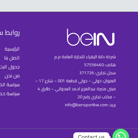
روابط س
الرئيسية
شركة دانة الزهراء للتجازة العامة م.م
اتصل بنا
هاتف: 57556460
جدول البث
سجل تجاري: 371726
من نحن
العنوان: حولي – حولي قطعة 001 – شارع 17 –
سياسة ال
مبنى منيرة عبدالعزيز احمد العدواني – طابق 4
سياسة حماي
– مكتب تجاري رقم 20
بريد: info@bensportkw.com
Contact us