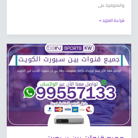
والمتوفرة على
قراءة المزيد »
جميع
قنوات
بين
سبورت
66633738
الكويت