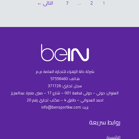
1
2
…
7
التالي
←
شركة دانة الزهراء للتجازة العامة م.م
هاتف: 57556460
سجل تجاري: 371726
العنوان: حولي – حولي قطعة 001 – شارع 17 – مبنى منيرة عبدالعزيز
احمد العدواني – طابق 4 – مكتب تجاري رقم 20
بريد: info@bensportkw.com
روابط سريعة
الرئيسية