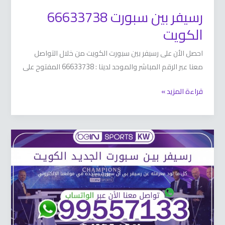
رسيفر بين سبورت 66633738
الكويت
احصل الأن على رسيفر بين سبورت الكويت من خلال التواصل
معنا عبر الرقم المباشر والموحد لدينا : 66633738 المفتوح على
قراءة المزيد »
رسيفر
بي
ان
سبورت
الجديد
66633738
الكويت