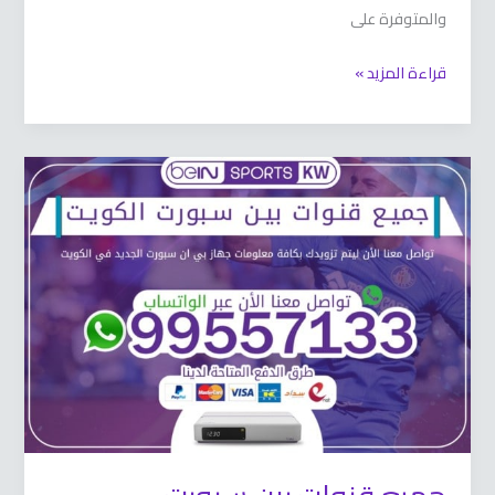
والمتوفرة على
قراءة المزيد »
جميع
قنوات
بين
سبورت
66633738
الكويت