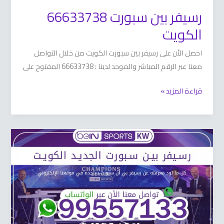
رسيفر بين سبورت 66633738
الكويت
احصل الأن على رسيفر بين سبورت الكويت من خلال التواصل
معنا عبر الرقم المباشر والموحد لدينا : 66633738 المفتوح على
قراءة المزيد »
رسيفر
بي
ان
سبورت
الجديد
66633738
الكويت