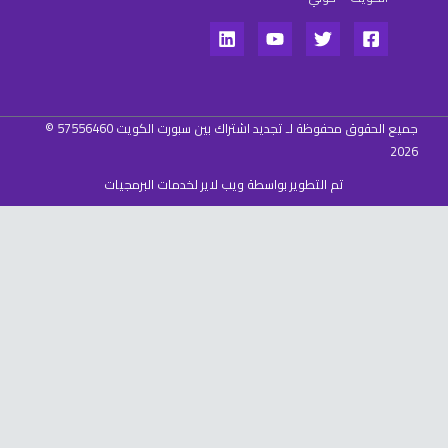
جميع الحقوق محفوظة لـ تجديد اشتراك بين سبورت الكويت 57556460 ©
202
تم التطوير بواسطة ويب لاير لخدمات البرمجيات