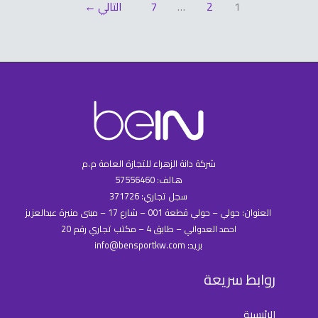
1
2
…
7
التالي
←
شركة دانة الزهراء للتجازة العامة م.م
هاتف: 57556460
سجل تجاري: 371726
العنوان: حولي – حولي قطعة 001 – شارع 17 – مبنى منيرة عبدالعزيز
احمد العدواني – طابق 4 – مكتب تجاري رقم 20
بريد: info@bensportkw.com
روابط سريعة
الرئيسية