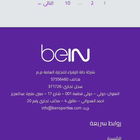
1
2
…
10
التالي
←
شركة دانة الزهراء للتجازة العامة م.م
هاتف: 57556460
سجل تجاري: 371726
العنوان: حولي – حولي قطعة 001 – شارع 17 – مبنى منيرة عبدالعزيز
احمد العدواني – طابق 4 – مكتب تجاري رقم 20
بريد: info@bensportkw.com
روابط سريعة
الرئيسية