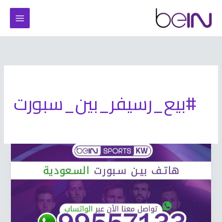
خطي
لى
لمحتوى
#بيع_رسيفر_بين_سبورت
هاتف
بين
سبورت
السعودية