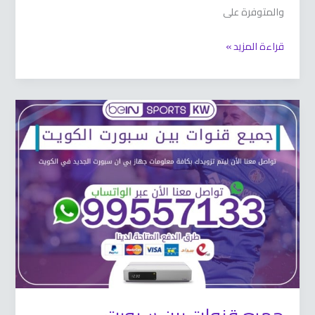
والمتوفرة على
قراءة المزيد »
جميع
قنوات
بين
سبورت
66633738
الكويت