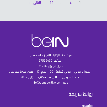
1
2
…
11
التالي
←
شركة دانة الزهراء للتجازة العامة م.م
هاتف: 57556460
سجل تجاري: 371726
العنوان: حولي – حولي قطعة 001 – شارع 17 – مبنى منيرة عبدالعزيز
احمد العدواني – طابق 4 – مكتب تجاري رقم 20
بريد: info@bensportkw.com
روابط سريعة
الرئيسية