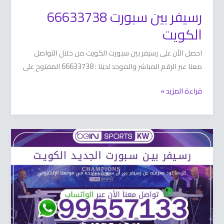
رسيفر بين سبورت 66633738
الكويت
احصل الأن على رسيفر بين سبورت الكويت من خلال التواصل
معنا عبر الرقم المباشر والموحد لدينا : 66633738 المفتوح على
قراءة المزيد »
رسيفر
بي
ان
سبورت
الجديد
66633738
الكويت