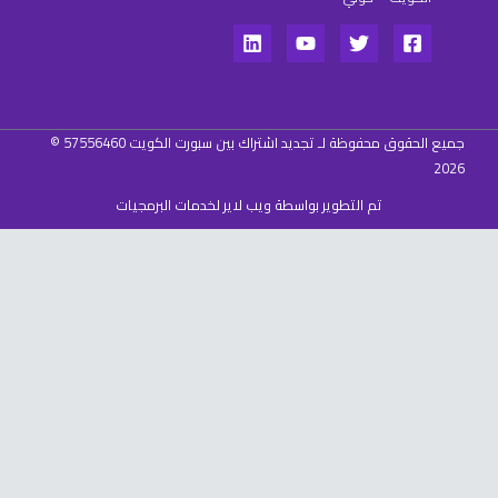
جميع الحقوق محفوظة لـ تجديد اشتراك بين سبورت الكويت 57556460 ©
2026
تم التطوير بواسطة ويب لاير لخدمات البرمجيات