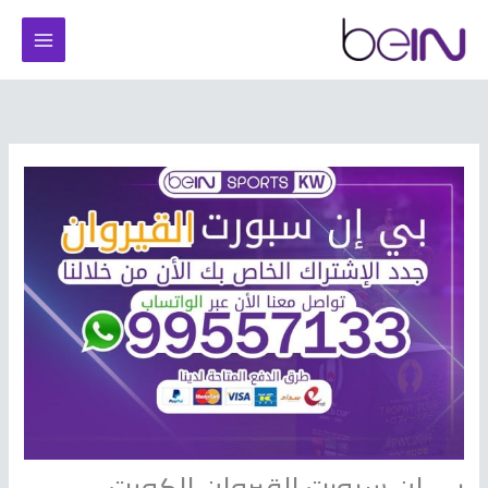
خطي
لى
لمحتوى