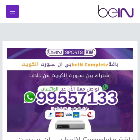
خطي
لى
لمحتوى