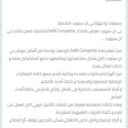
رسيفرات واجهزة بي ان سبورت المميزة
بي ان سبورت تعرض باقة الـ beIN Complete المتميزة ضمن باقات بي
ان سبورت …
حيث تعتبر باقة beIN Complete كومبليت واحدة من أفضل عروض بي
ان سبورت التي يتمنى مشاهدتها ومتابعتها جميع المشتركين معنا و
كذلك الزبائن عندنا،
حيث أنها تضم قنوات متعددة وكثيرة تقدم جميع كافة الفعاليات
الرياضية المتميزة والحصرية و كذلك أحدث الأفلام،
و أيضا المسلسلات الحصرية إلى المنزل والتي تنتشر في كافة أنحاء
العالم،
وهذا كذلك بالمقارنة بغيرها من الباقات الأخرى فهي التي تعمل على
تقديم كافة القنوات الترفيهية المتنوعة،
و أيضا الجميلة والتي تخص الأطفال بشكل دائم دون توقف أو انقطاع.