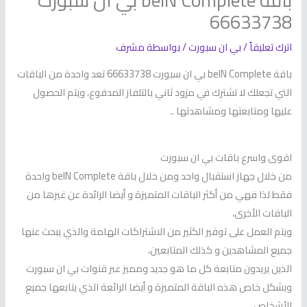
باقة beIN Complete بي ان سبورت
66633738
اترك تعليقاً
/
بي ان سبورت
/ بواسطة
مشرف
باقة beIN Complete بي ان سبورت 66633738 تعد واحدة من الباقات
التي تجعلك لا تشترك في مزود ثاني بالتلفاز المدفوع، ويتم الحصول
عليها ومتابعتها ومشاهدتها ..
اقوى واسرع باقات بي ان سبورت
من خلال جهاز استقبال واحد ومن خلال باقة beIN Complete واحدة
فقط لذا فهي من أكثر الباقات المتميزة و أيضا الرائدة عن غيرها من
الباقات الأخرى،
ويتم العمل على توفير الكثير من الاشتراكات الهامة والذي يبحث عنها
جميع المشاهدين و كذلك المتابعين،
الذين يريدون متابعة كل ما هو جديد ومميز عبر قنوات بي ان سبورت
وبشكل خاص هذه الباقة المتميزة و أيضا الرائعة الذي يتابعها جميع
الأشخاص.