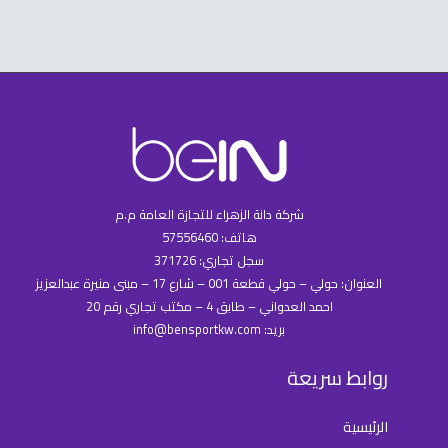
شركة دانة الزهراء للتجازة العامة م.م
هاتف: 57556460
سجل تجاري: 371726
العنوان: حولي – حولي قطعة 001 – شارع 17 – مبنى منيرة عبدالعزيز
احمد العدواني – طابق 4 – مكتب تجاري رقم 20
بريد: info@bensportkw.com
روابط سريعة
الرئيسية